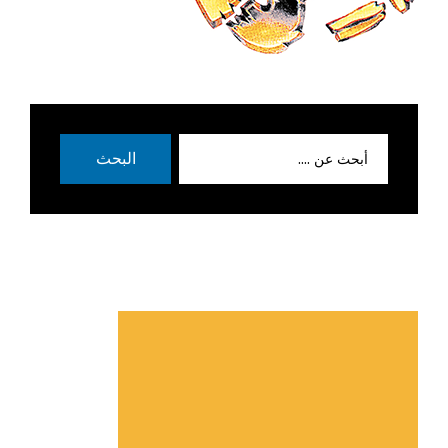
بحث
البحث
عن: