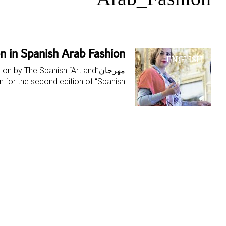
الوسم:
Arab_Fashion
Arab_Fashion
on in Spanish Arab Fashion
ENGLISH
مهرجان”y The Spanish “Art and
 for the second edition of “Spanish…