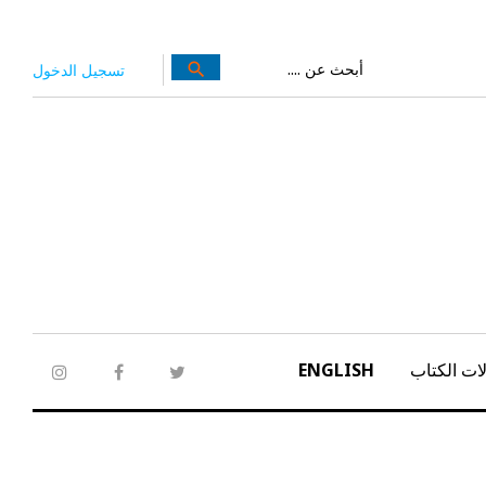
بحث
search
تسجيل الدخول
عن:
ات الكتاب
ENGLISH
tagram
facebook
twitter