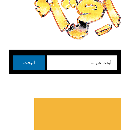
بحث
البحث
عن: