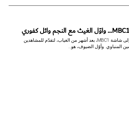
بقلم: أميمة الفردان تعود وفاء الكيلاني إلى شاشة MBC1، بعد أشهر من الغياب، لتقدّم للمشاهدين
ين المنباوي. وأوّل الضيوف، هو…