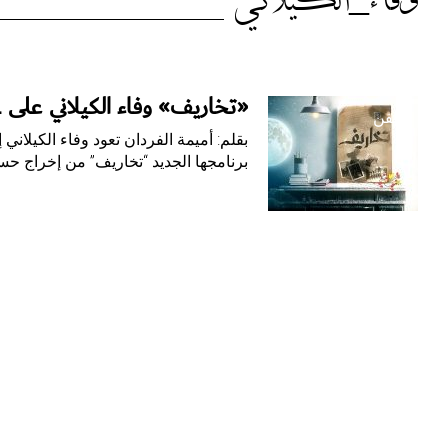
الوسم:
وفاء_الكيلاني
وفاء_الكيلاني
«تخاريف» وفاء الكيلاني على MBC1… وأوّل الغيث مع النجم وائل كفوري
الفن
برنامجها الجديد “تخاريف” من إخراج حس