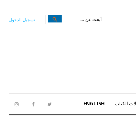
بحث
search
تسجيل الدخول
عن:
ات الكتاب
ENGLISH
tagram
facebook
twitter