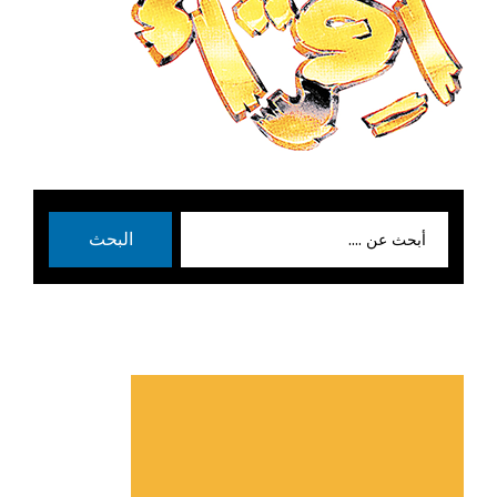
بحث
البحث
عن: