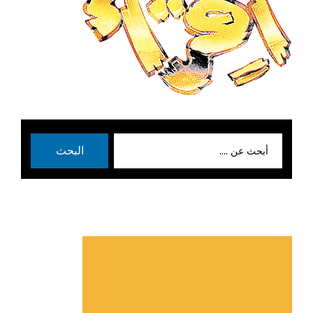
بحث
البحث
عن: