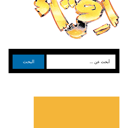
بحث
البحث
عن: