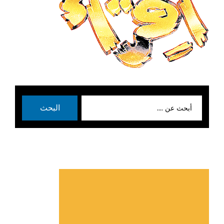
بحث
البحث
عن: