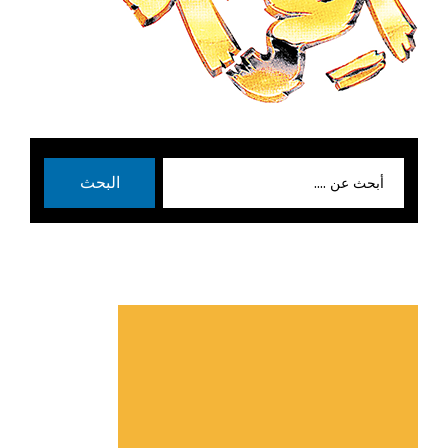
بحث
البحث
عن: