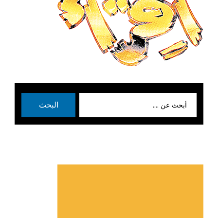
بحث
البحث
عن: