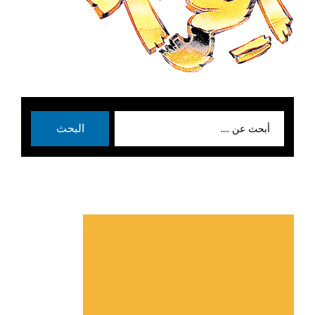
بحث
البحث
عن: