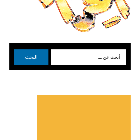
بحث
البحث
عن: