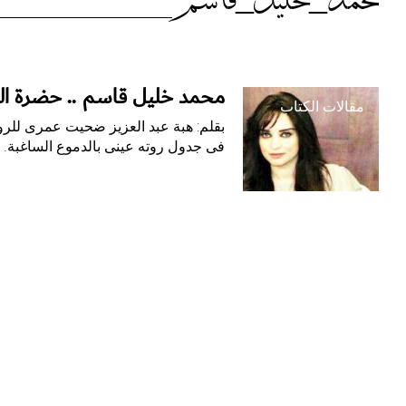
الوسم:
محمد_خليل_قاسم
محمد_خليل_قاسم
محمد خليل قاسم .. حضرة الن
مقالات الكتاب
بقلم: هبة عبد العزيز ضحيت عمرى للروا
فى جدول روته عينى بالدموع الساغبة. 