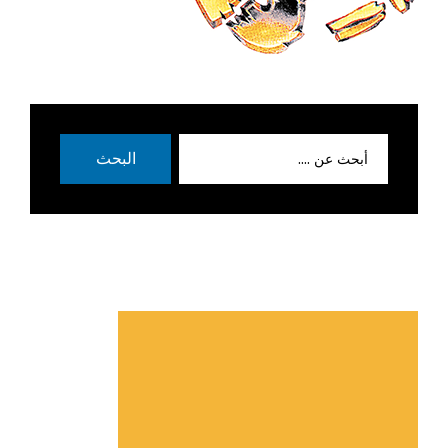
بحث
البحث
عن: