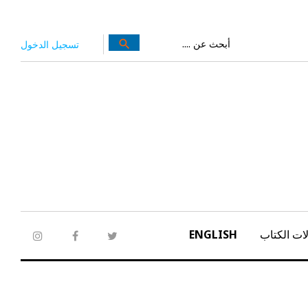
بحث
search
تسجيل الدخول
عن:
ات الكتاب
ENGLISH
tagram
facebook
twitter