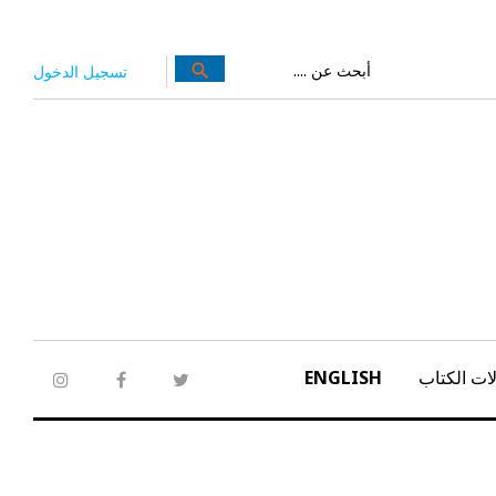
بحث
search
تسجيل الدخول
عن:
ات الكتاب
ENGLISH
tagram
facebook
twitter