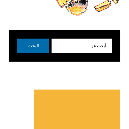
بحث
البحث
عن: