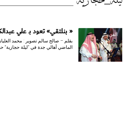
الوسم:
ليلة_حجازية
ليلة_حجازية
« بنلتقي» تعود بـ علي عبدال
الفن
بقلم – صالح سالم تصوير : محمد العلي
الماضي أهالي جدة في “ليلة حجازية” 