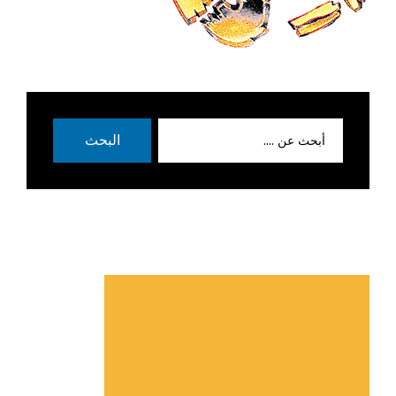
بحث
البحث
عن: