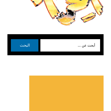
بحث
البحث
عن: