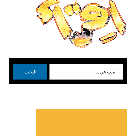
بحث
البحث
عن: