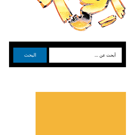
بحث
البحث
عن: