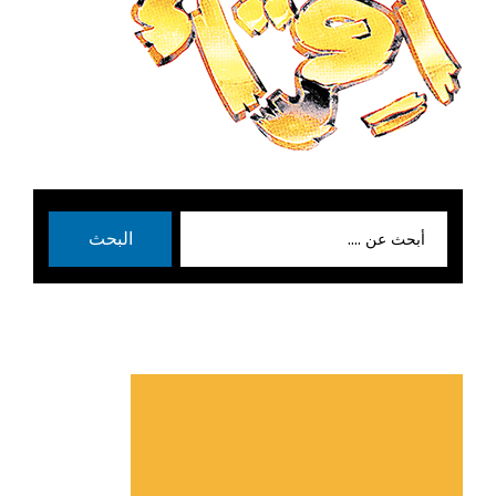
بحث
البحث
عن: