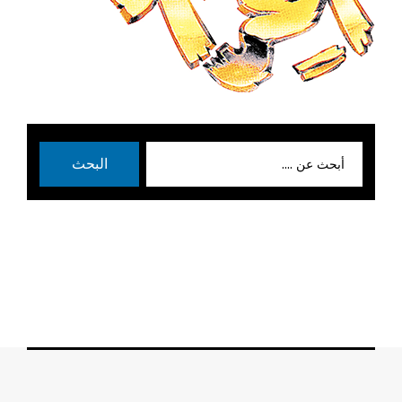
بحث
البحث
عن: