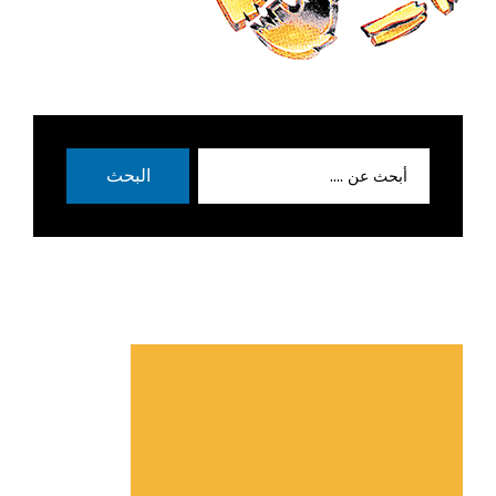
بحث
البحث
عن: