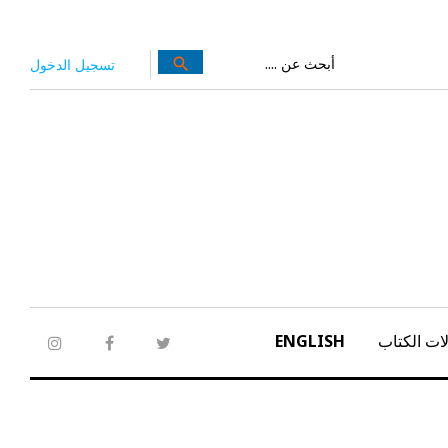
بحث
search
تسجيل الدخول
عن:
ات الكتاب
ENGLISH
tagram
facebook
twitter