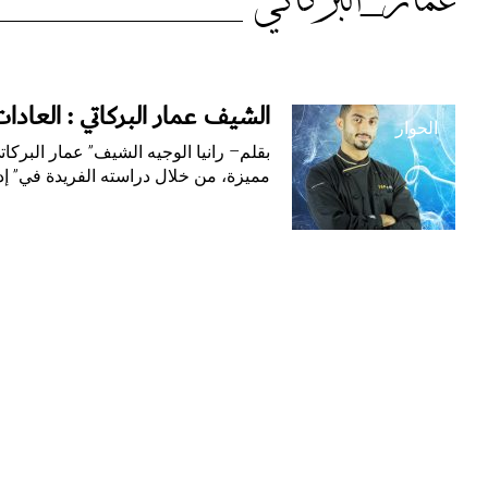
الوسم:
عمار_البركاتي
عمار_البركاتي
الشيف عمار البركاتي : العادات
الحوار
بقلم– رانيا الوجيه الشيف” عمار البركا
مميزة، من خلال دراسته الفريدة في” إدا