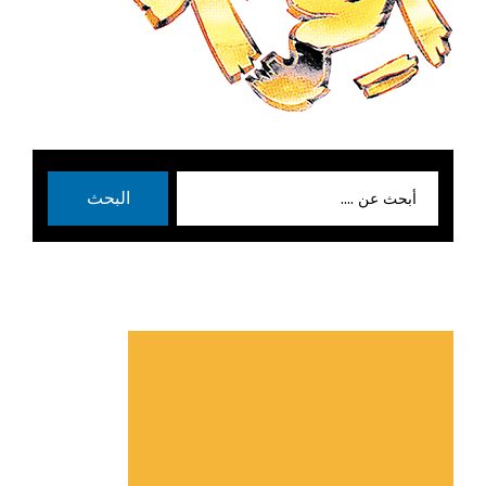
بحث
البحث
عن: