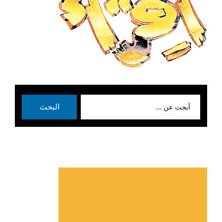
بحث
البحث
عن: