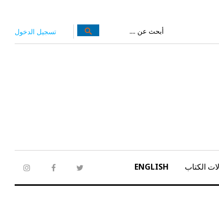
بحث
search
تسجيل الدخول
عن:
ات الكتاب
ENGLISH
tagram
facebook
twitter