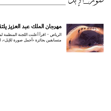
الوسم:
صور_الإبل
صور_الإبل
مهرجان الملك عبد العزيز يل
ثقافة
الرياض – اقرأ أعلنت اللجنة المنظمة لم
متسابقين بجائزة «أجمل صورة للإبل»، ا