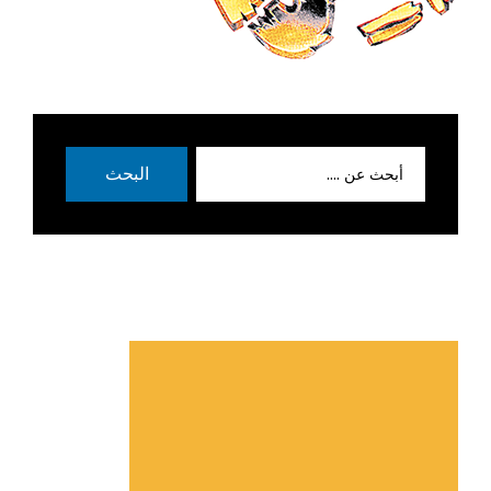
بحث
البحث
عن: