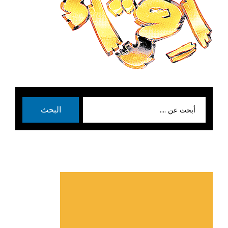
بحث
البحث
عن: