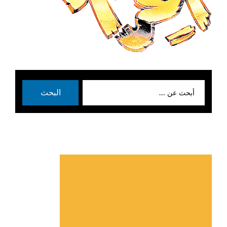
بحث
البحث
عن: