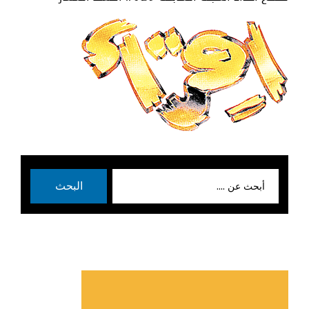
بحث
البحث
عن: