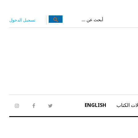
بحث
search
تسجيل الدخول
عن:
ات الكتاب
ENGLISH
tagram
facebook
twitter