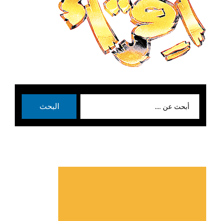
بحث
البحث
عن: