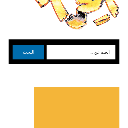
بحث
البحث
عن: