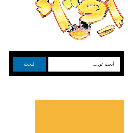
بحث
البحث
عن: