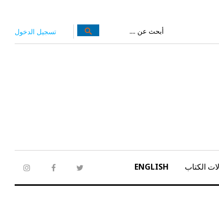
بحث
search
تسجيل الدخول
عن:
ات الكتاب
ENGLISH
tagram
facebook
twitter