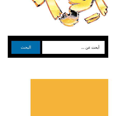
بحث
البحث
عن: