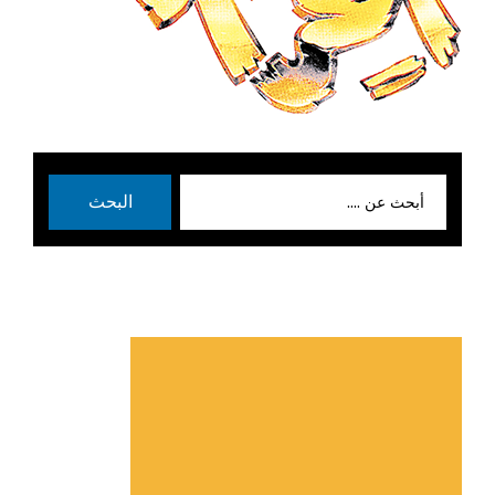
بحث
البحث
عن: