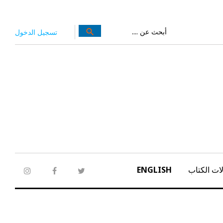
بحث
search
تسجيل الدخول
عن:
ات الكتاب
ENGLISH
tagram
facebook
twitter