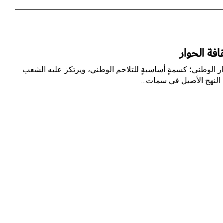
فة الحوار
حوار الوطني؛ كسمةٍ أساسيةٍ للتلاحم الوطني، ويرتكز عليه الشعب
 النهج الأصيل في سمات…