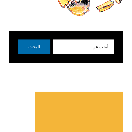
بحث
البحث
عن: