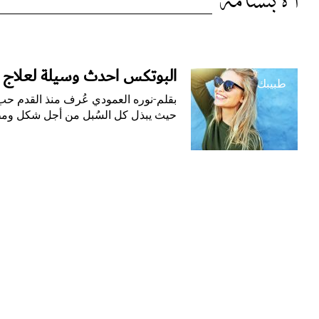
الوسم:
الابتسامة
الابتسامة
البوتكس أحدث وسيلة لعلاج ال
طبيبك
بقلم-نوره العمودي عُرف منذ القدم حب 
حيث يبذل كل السُبل من أجل شكل وم