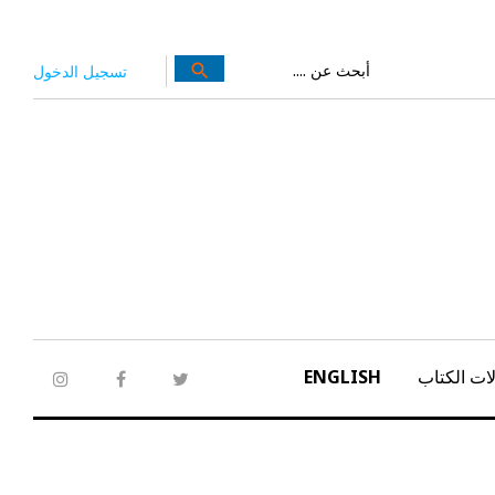
بحث
search
تسجيل الدخول
عن:
ات الكتاب
ENGLISH
tagram
facebook
twitter