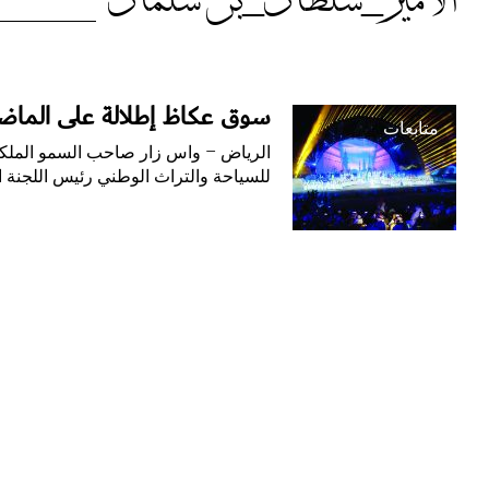
الوسم:
الأمير_سلطان_بن سلمان
الأمير_سلطان_بن
سوق عكاظ إطلالة على الماض
سلمان
متابعات
الرياض – واس زار صاحب السمو الملكي 
للسياحة والتراث الوطني رئيس اللجنة ال