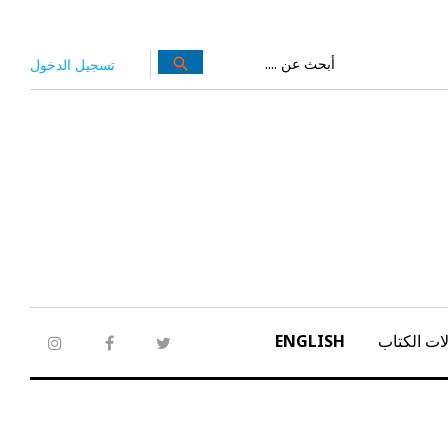
بحث
search
تسجيل الدخول
عن:
ات الكتاب
ENGLISH
tagram
facebook
twitter