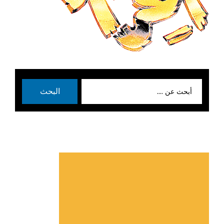
بحث
البحث
عن: