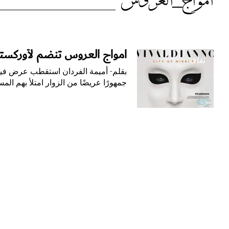
الوسم:
أمواج_العروس
أمواج_العروس
أمواج العروس تنضم لأوركسترا
ثقافة
بقلم- أميمة الفردان استقطب عرض فيفال
جمهورًا عريضًا من الزوار امتلأ بهم ا