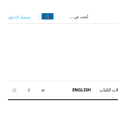
بحث
search
تسجيل الدخول
عن:
ات الكتاب
ENGLISH
tagram
facebook
twitter