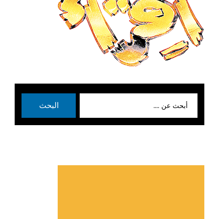
بحث
البحث
عن: