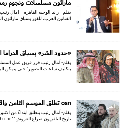
ماراثون مسلسلات ونجوم رمضان 
الفن
بقلم– رانيا الوجيه القاهره – امال رت
الفنانين العرب، للفوز بسباق ماراثون
«حدود الشر» بسباق الدراما ال
الفن
بتكثيف ساعات التصوير٬ حتى يتمكن المخرج أحمد دعيبس من الانتهاء…
osn تطلق الموسم الثامن والأخير من«صراع العروش» 15 أبريل
الفن
تاريخ التلفزيون صراع العروش” “Game of Throne، حصريًا…