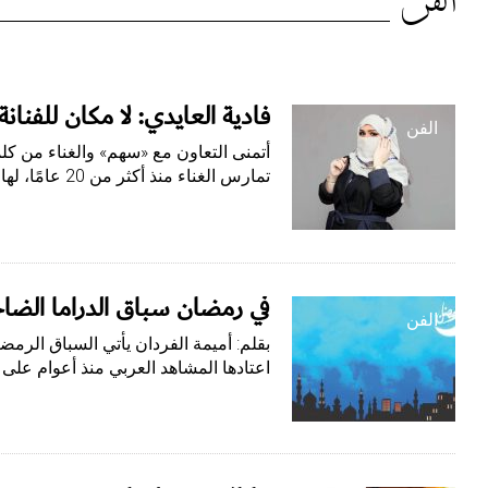
التصنيف:
الفن
الفن
فادية العايدي: لا مكان للفنانة
الفن
أتمنى التعاون مع «سهم» والغناء من كلم
تمارس الغناء منذ أكثر من 20 عامًا، لها طابعها…
في رمضان سباق الدراما الضا
الفن
بقلم: أميمة الفردان يأتي السباق الرمضا
اعتادها المشاهد العربي منذ أعوام على