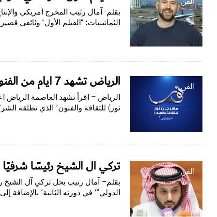
الفن
بقلم- آمال رتيب المخرج أمريكي والإنتا
الثمانينيات؛ “الفيلم الأول” وثائقي قصير٬ قام صانع الأفلام الأمريكي الأصل…
الرياض تشهد 7 أيام من الفنون بمهرجان « نور»
الفن
نور) للثقافة والفنون٬ الذي تطلقه الشركة السعودية للكهرباء،…
تركي آل الشيخ رئيسًا شرفيًا 
الفن
بقلم– آمال رتيب يحل تركي آل الشيخ رئي
الدولي”٬ في دورته الثانية٬ بالإضافة إلى الإعلامية سوما مهني، والدكتور…