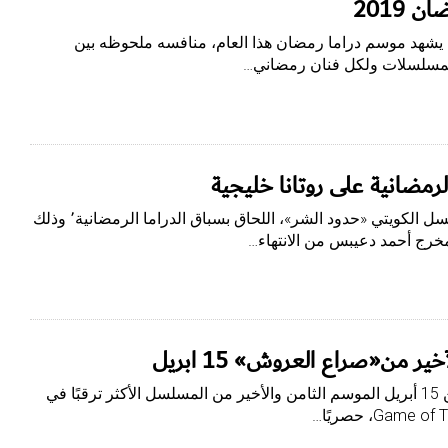
2019
يب يشهد موسم دراما رمضان هذا العام، منافسه ملحوظه بين
 المسلسلات ولكل فنان رمضاني…
رمضانية على روتانا خليجية
بقلم- آمال رتيب قرر فريق عمل المسلسل الكويتي «حدود الشر»، اللحاق بسباق الدراما الرمضانية٬ وذلك
بقلم- آمال رتيب ينطلق ابتداءً من الاثنين 15 أبريل الموسم الثامن والأخير من المسلسل الأكثر ترقبًا في