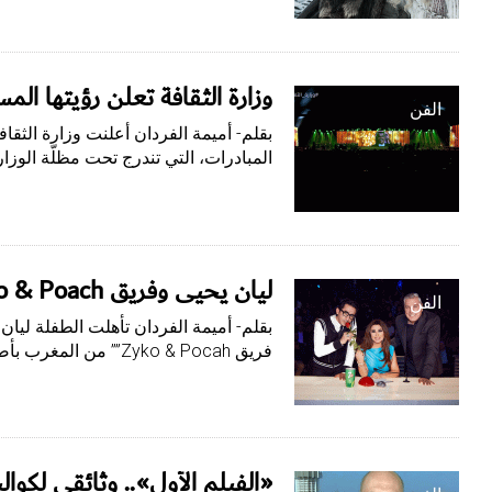
وزارة الثقافة تعلن رؤيتها ال
الفن
بقلم- أميمة الفردان أعلنت وزارة الثقا
المبادرات، التي تندرج تحت مظلّة الوزا
ليان يحيى وفريق Zyko & Poach
الفن
بقلم- أميمة الفردان تأهلت الطفلة ليان
فريق Zyko & Pocah”” من المغرب بأصوات لجنة التحكيم، في…
«الفيلم الأول».. وثائقي لك