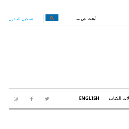
بحث
search
تسجيل الدخول
عن:
ات الكتاب
ENGLISH
tagram
facebook
twitter