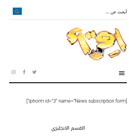
خط
لى
بحث
search
عن:
لمحتوى
لرئيسي
menu
agram
facebook
twitter
إدارة
[iphorm id=”3″ name=”News subscription form”]
الاشتركات
و
القسم الانجليزي
التوزيع