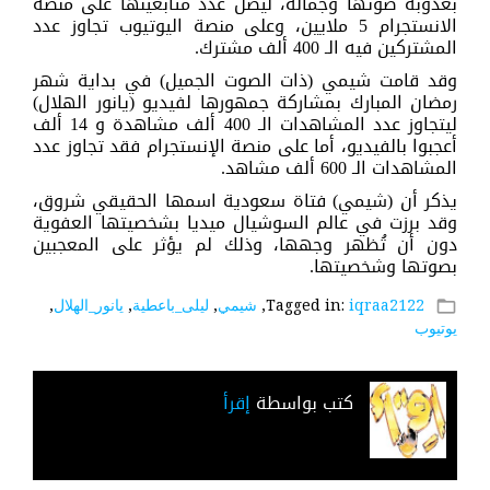
بعذوبة صوتها وجماله، ليصل عدد متابعينها على منصة
الانستجرام 5 ملايين، وعلى منصة اليوتيوب تجاوز عدد
المشتركين فيه الـ 400 ألف مشترك.
وقد قامت شيمي (ذات الصوت الجميل) في بداية شهر
رمضان المبارك بمشاركة جمهورها لفيديو (يانور الهلال)
ليتجاوز عدد المشاهدات الـ 400 ألف مشاهدة و 14 ألف
أعجبوا بالفيديو، أما على منصة الإنستجرام فقد تجاوز عدد
المشاهدات الـ 600 ألف مشاهد.
يذكر أن (شيمي) فتاة سعودية اسمها الحقيقي شروق،
وقد برزت في عالم السوشيال ميديا بشخصيتها العفوية
دون أن تُظهر وجهها، وذلك لم يؤثر على المعجبين
بصوتها وشخصيتها.
iqraa2122
Tagged in:
,
شيمي
,
ليلى_باعطية
,
يانور_الهلال
,
folder_open
يوتيوب
كتب بواسطة
إقرأ