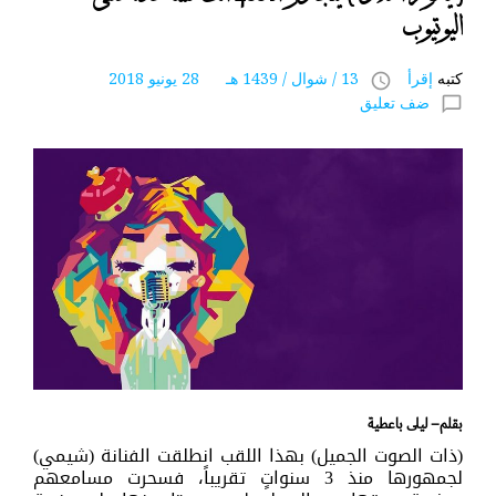
اليوتيوب
كتبه
إقرأ
13 / شوال / 1439 هـ 28 يونيو 2018
access_time
ضف تعليق
chat_bubble_outline
بقلم– ليلى باعطية
(ذات الصوت الجميل) بهذا اللقب انطلقت الفنانة (شيمي)
لجمهورها منذ 3 سنواتٍ تقريباً، فسحرت مسامعهم