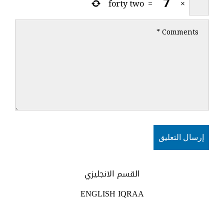
forty two
=
×
القسم الانجليزي
ENGLISH IQRAA