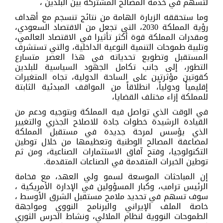
لتسهم في خدمة المصالح المشتركة بين البلدين ،
وما ستحققه الزيارة الهامة من نتائج تنسجم مع أهداف
رؤية المملكة 2030، التي تجعل من الاقتصاد السعودي،
ومقدرات المملكة قوة أكثر تأثيرا في الاقتصاد العالمي،
وتلبية طموحات التنمية النوعية الداخلية، والتي تستشرف
المستقبل وتطويع تحدياته في هذا العصر متسارع
التطور، إلى جانب تكامل الجهود السياسية للبلدين
كقوتين مؤثرتين على الساحة الدولية، تجاه المتغيرات
إقليمياً ودولياً، انطلاقاً من المواقف المبدئية الثابتة
للمملكة إزاء مختلف القضايا،
في الوقت الذي تواصل فيه المملكة وبتوجيه ودعم من
القيادة الرشيدة خطوات جادة للاصلاح الجذري والتغيير
الذي يؤسس لمرحة جديدة في مستقبل المملكة
لمضاعفة المصالح الوطنية وتعظيمها من خلال توطين
التكنولوجيا، وفتح آفاق الاستثمارات الصناعية، ومن ثم
توطين الخبرات المتقدمة في الصناعات المتقدمة.
إن المباحثات الموسعة لسمو ولي العهد، مع فخامة
الرئيس ترامب، وكبار المسؤولين في الإدارة الأمريكية ،
سوف تسهم في تحديد ملامح مستقبل الشرق الأوسط ،
خاصة الملف الإيراني والبرنامج النووي ومواجهة
الطموحات النووية لنظام الملالي، ونشاط الحرس الثوري