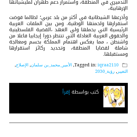
التدميري في المنطقة، واستمرار دعم طهران لمليشياتها
الإرهابية،
وأذرعها الشيطانية في أكثر من بلد عربي؛ لطالما قوضت
استقرارها ولحمتها الوطنية. ومن بين الملفات العربية
الرئيسية التي يحملها ولي العهد ،القضية الفلسطينية
والحقوق العربية العادلة التي تنتظر دورا إيجابيا فاعلا من
واشنطن ، مما يعكس اهتمام المملكة بحسم ومعالجة
شاملة لقضايا المنطقة، وتحديد ركائز استقرارها
ومستقبلها.
iqraa2110
Tagged in:
,
الأمير_محمد_بن سلمان
,
الإصلاح
,
folder_open
التغيير
,
رؤية_2030
كتب بواسطة
إقرأ