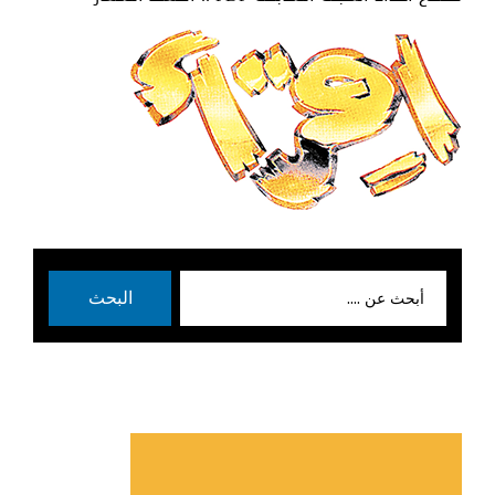
بحث
البحث
عن: